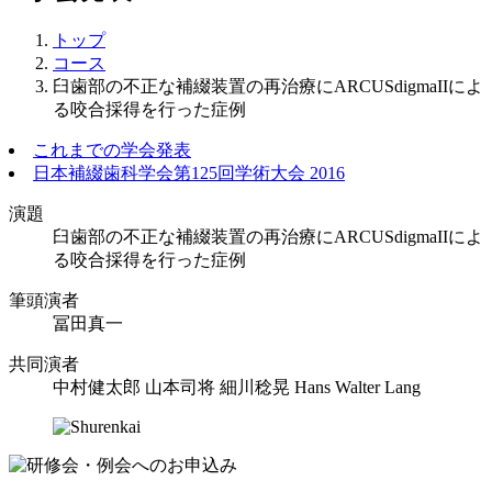
トップ
コース
臼歯部の不正な補綴装置の再治療にARCUSdigmaIIによ
る咬合採得を行った症例
これまでの学会発表
日本補綴歯科学会第125回学術大会 2016
演題
臼歯部の不正な補綴装置の再治療にARCUSdigmaIIによ
る咬合採得を行った症例
筆頭演者
冨田真一
共同演者
中村健太郎 山本司将 細川稔晃 Hans Walter Lang