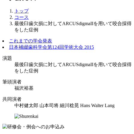
トップ
コース
最後臼歯欠損に対してARCUSdigmaIIを用いて咬合採得
をした症例
これまでの学会発表
日本補綴歯科学会第124回学術大会 2015
演題
最後臼歯欠損に対してARCUSdigmaIIを用いて咬合採得
をした症例
筆頭演者
福沢裕基
共同演者
中村健太郎 山本司将 細川稔晃 Hans Walter Lang