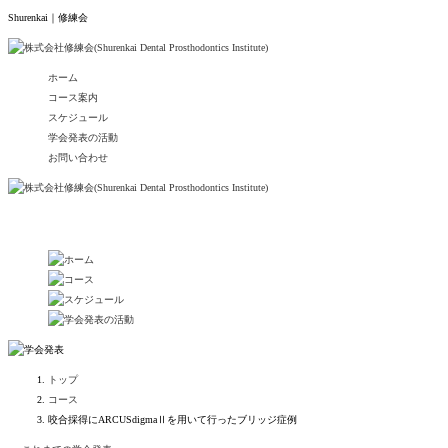
Shurenkai｜修練会
ホーム
コース案内
スケジュール
学会発表の活動
お問い合わせ
トップ
コース
咬合採得にARCUSdigmaⅡを用いて行ったブリッジ症例