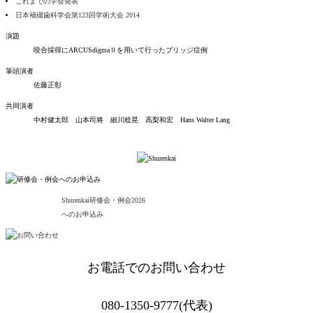
これまでの学会発表
日本補綴歯科学会第123回学術大会 2014
演題
咬合採得にARCUSdigmaⅡを用いて行ったブリッジ症例
筆頭演者
佐藤正彰
共同演者
中村健太郎 山本司将 細川稔晃 高梨和宏 Hans Walter Lang
Shurenkai研修会・例会
2026
へのお申込み
お電話でのお問い合わせ
080-1350-9777(代表)