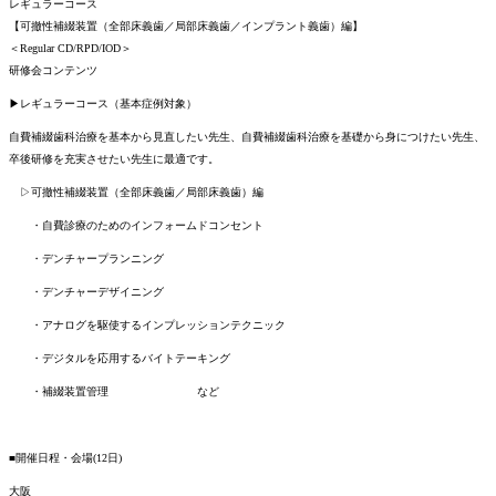
レギュラーコース
【可撤性補綴装置（全部床義歯／局部床義歯／インプラント義歯）編】
＜Regular CD/RPD/IOD＞
研修会コンテンツ
▶レギュラーコース（基本症例対象）
自費補綴歯科治療を基本から見直したい先生、自費補綴歯科治療を基礎から身につけたい先生、
卒後研修を充実させたい先生に最適です。
▷可撤性補綴装置（全部床義歯／局部床義歯）編
・自費診療のためのインフォームドコンセント
・デンチャープランニング
・デンチャーデザイニング
・アナログを駆使するインプレッションテクニック
・デジタルを応用するバイトテーキング
・補綴装置管理 など
■開催日程・会場
(12日)
大阪