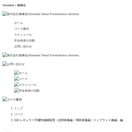
Shurenkai｜修練会
ホーム
コース案内
スケジュール
学会発表の活動
お問い合わせ
トップ
コース
[50] レギュラー可撤性補綴装置（全部床義歯／局部床義歯／インプラント義歯）編