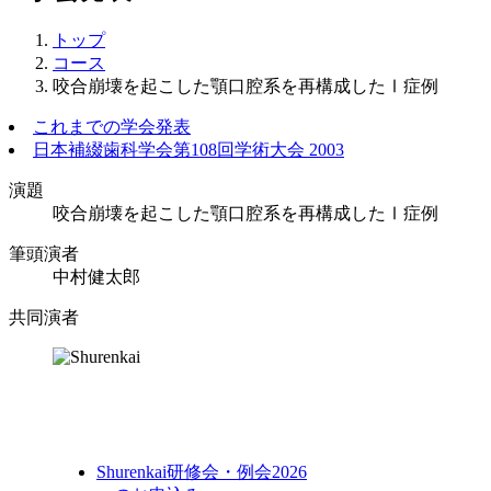
トップ
コース
咬合崩壊を起こした顎口腔系を再構成したⅠ症例
これまでの学会発表
日本補綴歯科学会第108回学術大会 2003
演題
咬合崩壊を起こした顎口腔系を再構成したⅠ症例
筆頭演者
中村健太郎
共同演者
Shurenkai研修会・例会
2026