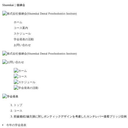
Shurenkai｜修練会
ホーム
コース案内
スケジュール
学会発表の活動
お問い合わせ
トップ
コース
前歯連続2歯欠損に対しポンティックデザインを考慮したカンチレバー接着ブリッジ症例
今年の学会発表