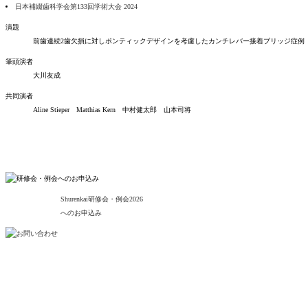
日本補綴歯科学会第133回学術大会 2024
演題
前歯連続2歯欠損に対しポンティックデザインを考慮したカンチレバー接着ブリッジ症例
筆頭演者
大川友成
共同演者
Aline Stieper Matthias Kern 中村健太郎 山本司将
Shurenkai研修会・例会
2026
へのお申込み